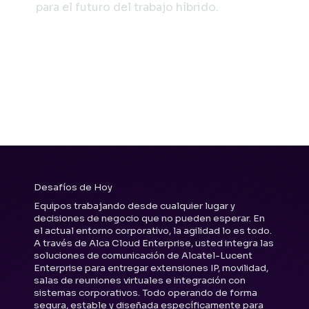
para el futuro del trabajo híbrido.
Desafíos de Hoy
Equipos trabajando desde cualquier lugar y
decisiones de negocio que no pueden esperar. En
el actual entorno corporativo, la agilidad lo es todo.
A través de Alca Cloud Enterprise, usted integra las
soluciones de comunicación de Alcatel-Lucent
Enterprise para entregar extensiones IP, movilidad,
salas de reuniones virtuales e integración con
sistemas corporativos. Todo operando de forma
segura, estable y diseñada específicamente para