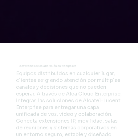
Ecosistemas de colaboración en tiempo real
Equipos distribuidos en cualquier lugar,
clientes exigiendo atención por múltiples
canales y decisiones que no pueden
esperar. A través de Alca Cloud Enterprise,
integras las soluciones de Alcatel-Lucent
Enterprise para entregar una capa
unificada de voz, video y colaboración.
Conecta extensiones IP, movilidad, salas
de reuniones y sistemas corporativos en
un entorno seguro, estable y diseñado